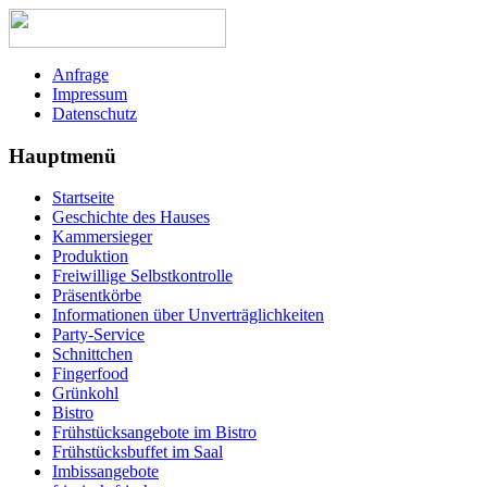
Anfrage
Impressum
Datenschutz
Hauptmenü
Startseite
Geschichte des Hauses
Kammersieger
Produktion
Freiwillige Selbstkontrolle
Präsentkörbe
Informationen über Unverträglichkeiten
Party-Service
Schnittchen
Fingerfood
Grünkohl
Bistro
Frühstücksangebote im Bistro
Frühstücksbuffet im Saal
Imbissangebote