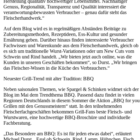
Herstellung qualitativ hochwertiger Lebensmittel. Nachhaltiger
Genuss, Regionalität, Transparenz und Qualität interessiert die
verantwortungsbewussten Verbraucher – genau dafür steht das
Fleischerhandwerk.“
Auf dem Blog wird es in regelmäßigen Abständen Beiträge zu
Zubereitungsmethoden, Rezeptideen, Ess-Kultur und gesunder
Ernährung geben. Darüber hinaus finden interessierte Verbraucher
Fachwissen und Warenkunde aus dem Fleischerhandwerk, gleich ob
es sich um traditionelle Wurst-Variationen oder um New Cuts vom
Schwein und Rind handelt. „Wir bieten jetzt auch online, was die
Kunden in unseren Geschäften bekommen“, so Durst. „Wir bringen
das Fleischer-Wissen in die Küche des Verbrauchers.“
Neuester Grill-Trend mit alter Tradition: BBQ
Neben saisonalen Themen, wie Spargel & Schinken widmet sich der
Blog im Mai dem Trendthema BBQ. Passend dazu findet in vielen
Regionen Deutschlands in diesem Sommer die Aktion „BBQ for you
Grillen mit den Genussmeistern“ statt. In den teilnehmenden
Fleischerfachgeschäften bekommen Grill-Fans beste Fleisch- und
Wurstwaren, eine hochwertige BBQ-Broschüre und individuelle
Fachberatung.
„Das Besondere am BBQ: Es ist für jeden etwas dabei“, erläutert
Michael Durst. „Egal ob Schwein, Rind, Lamm, Hühnchen, Fisch